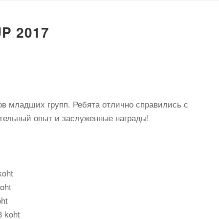
P 2017
ов младших групп. Ребята отлично справились с
тельный опыт и заслуженные награды!
koht
oht
oht
 koht