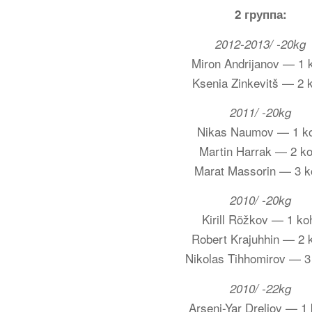
2 группа:
2012-2013/ -20kg
Miron Andrijanov — 1 
Ksenia Zinkevitš — 2 
2011/ -20kg
Nikas Naumov — 1 k
Martin Harrak — 2 ko
Marat Massorin — 3 k
2010/ -20kg
Kirill Rõžkov — 1 ko
Robert Krajuhhin — 2 
Nikolas Tihhomirov — 3
2010/ -22kg
Arseni-Yar Dreljov — 1 