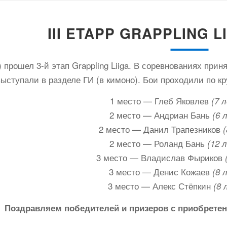
III ETAPP GRAPPLING LI
) прошел 3-й этап Grappling Liiga. В соревнованиях при
ступали в разделе ГИ (в кимоно). Бои проходили по кр
1 место — Глеб Яковлев
(7 л
2 место — Андриан Бань
(6 
2 место — Данил Трапезников
(
2 место — Роланд Бань
(12 л
3 место — Владислав Фыриков
3 место — Денис Кожаев
(8 
3 место — Алекс Стёпкин
(8 
Поздравляем победителей и призеров с приобретен